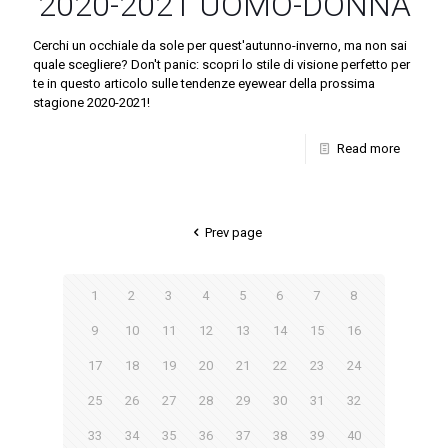
2020-2021 UOMO-DONNA
Cerchi un occhiale da sole per quest'autunno-inverno, ma non sai
quale scegliere? Don't panic: scopri lo stile di visione perfetto per
te in questo articolo sulle tendenze eyewear della prossima
stagione 2020-2021!
Read more
Prev page
1
2
3
4
5
6
7
8
9
10
11
12
13
14
15
16
17
18
19
20
21
22
23
24
25
26
27
28
29
30
31
32
33
34
35
36
37
38
39
40