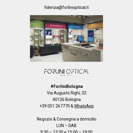
fidenza@forlinioptical.it
#ForliniBologna
Via Augusto Righi, 32
40126 Bologna
+39 051 267770
&
WhatsApp
Negozio & Consegna a domicilio
LUN – SAB
9:30 – 13:30 e 15:00 – 19:00