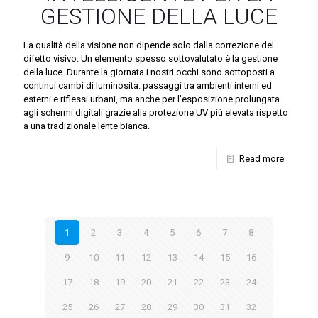
GESTIONE DELLA LUCE
La qualità della visione non dipende solo dalla correzione del
difetto visivo. Un elemento spesso sottovalutato è la gestione
della luce. Durante la giornata i nostri occhi sono sottoposti a
continui cambi di luminosità: passaggi tra ambienti interni ed
esterni e riflessi urbani, ma anche per l’esposizione prolungata
agli schermi digitali grazie alla protezione UV più elevata rispetto
a una tradizionale lente bianca.
Read more
1
2
3
4
5
6
7
8
9
10
11
12
13
14
15
16
17
18
19
20
21
22
23
24
25
26
27
28
29
30
31
32