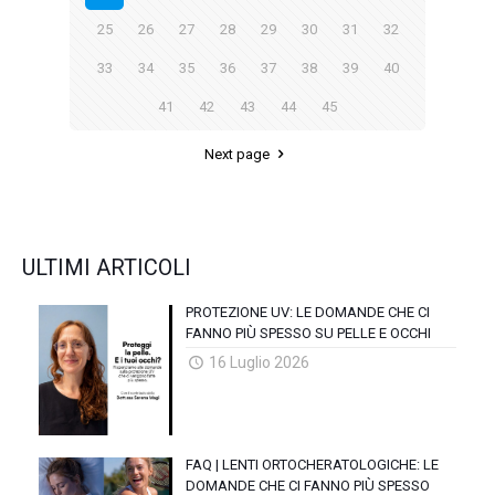
25
26
27
28
29
30
31
32
33
34
35
36
37
38
39
40
41
42
43
44
45
Next page
ULTIMI ARTICOLI
PROTEZIONE UV: LE DOMANDE CHE CI
FANNO PIÙ SPESSO SU PELLE E OCCHI
16 Luglio 2026
FAQ | LENTI ORTOCHERATOLOGICHE: LE
DOMANDE CHE CI FANNO PIÙ SPESSO