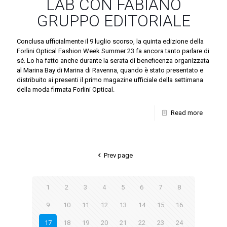
LAB CON FABIANO
GRUPPO EDITORIALE
Conclusa ufficialmente il 9 luglio scorso, la quinta edizione della
Forlini Optical Fashion Week Summer 23 fa ancora tanto parlare di
sé. Lo ha fatto anche durante la serata di beneficenza organizzata
al Marina Bay di Marina di Ravenna, quando è stato presentato e
distribuito ai presenti il primo magazine ufficiale della settimana
della moda firmata Forlini Optical.
Read more
Prev page
1
2
3
4
5
6
7
8
9
10
11
12
13
14
15
16
17
18
19
20
21
22
23
24