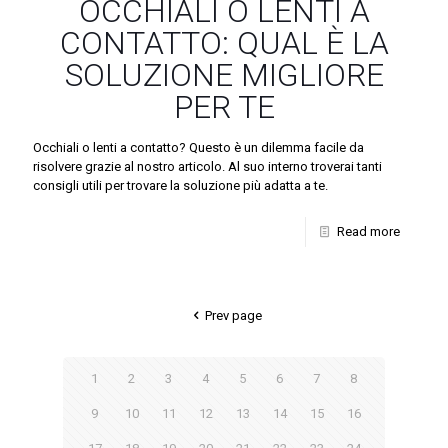
OCCHIALI O LENTI A
CONTATTO: QUAL È LA
SOLUZIONE MIGLIORE
PER TE
Occhiali o lenti a contatto? Questo è un dilemma facile da
risolvere grazie al nostro articolo. Al suo interno troverai tanti
consigli utili per trovare la soluzione più adatta a te.
Read more
Prev page
1
2
3
4
5
6
7
8
9
10
11
12
13
14
15
16