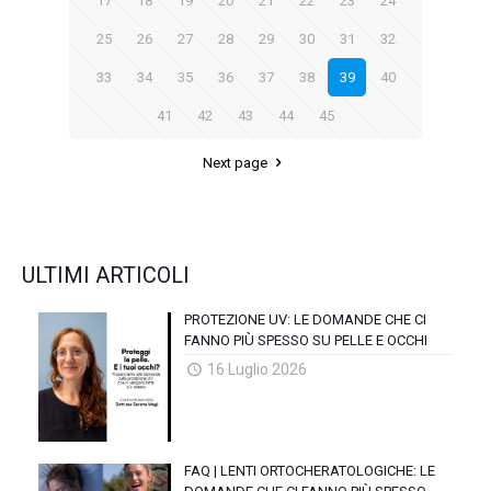
17
18
19
20
21
22
23
24
25
26
27
28
29
30
31
32
33
34
35
36
37
38
39
40
41
42
43
44
45
Next page
ULTIMI ARTICOLI
PROTEZIONE UV: LE DOMANDE CHE CI
FANNO PIÙ SPESSO SU PELLE E OCCHI
16 Luglio 2026
FAQ | LENTI ORTOCHERATOLOGICHE: LE