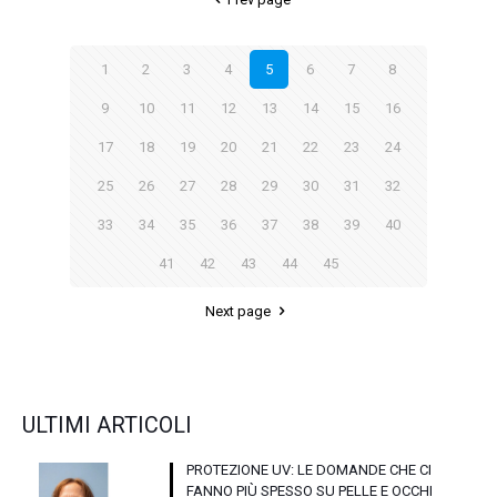
1
2
3
4
5
6
7
8
9
10
11
12
13
14
15
16
17
18
19
20
21
22
23
24
25
26
27
28
29
30
31
32
33
34
35
36
37
38
39
40
41
42
43
44
45
Next page
ULTIMI ARTICOLI
PROTEZIONE UV: LE DOMANDE CHE CI
FANNO PIÙ SPESSO SU PELLE E OCCHI