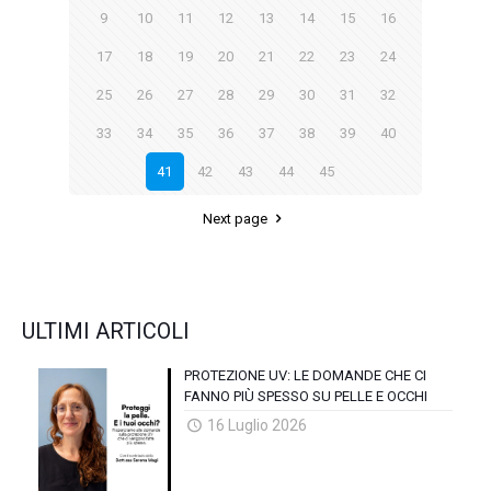
9
10
11
12
13
14
15
16
17
18
19
20
21
22
23
24
25
26
27
28
29
30
31
32
33
34
35
36
37
38
39
40
41
42
43
44
45
Next page
ULTIMI ARTICOLI
PROTEZIONE UV: LE DOMANDE CHE CI
FANNO PIÙ SPESSO SU PELLE E OCCHI
16 Luglio 2026