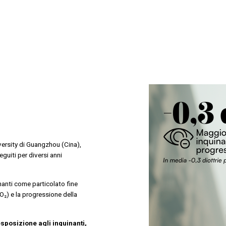
iversity di Guangzhou (Cina),
guiti per diversi anni
inanti come particolato fine
O₂) e la progressione della
sposizione agli inquinanti,