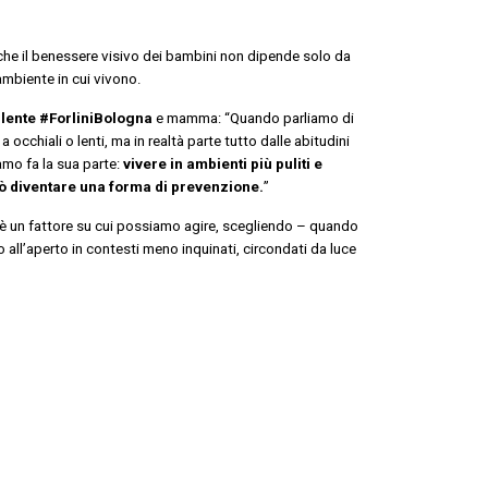
che il benessere visivo dei bambini non dipende solo da
ambiente in cui vivono.
ulente #ForliniBologna
e mamma: “Quando parliamo di
occhiali o lenti, ma in realtà parte tutto dalle abitudini
amo fa la sua parte:
vivere in ambienti più puliti e
ò diventare una forma di prevenzione.
”
ia è un fattore su cui possiamo agire, scegliendo – quando
 all’aperto in contesti meno inquinati, circondati da luce