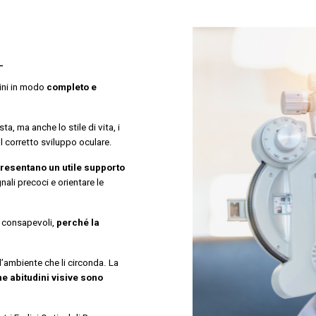
L
bini in modo
completo e
ta, ma anche lo stile di vita, i
l corretto sviluppo oculare.
ppresentano un utile supporto
nali precoci e orientare le
e consapevoli,
perché la
l’ambiente che li circonda. La
ne abitudini visive sono