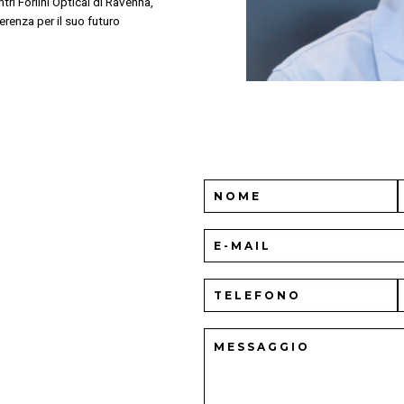
tri Forlini Optical di Ravenna,
renza per il suo futuro