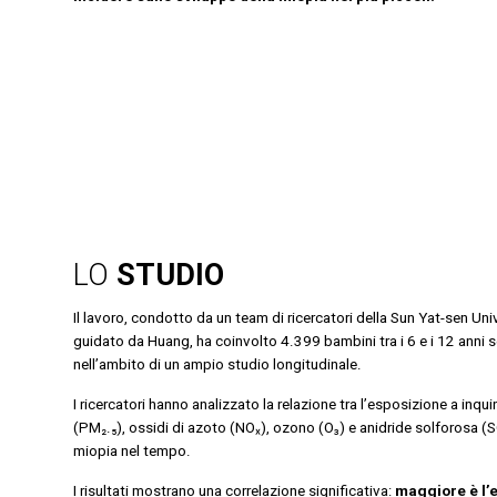
LO
STUDIO
Il lavoro, condotto da un team di ricercatori della Sun Yat-sen Un
guidato da Huang, ha coinvolto 4.399 bambini tra i 6 e i 12 anni se
nell’ambito di un ampio studio longitudinale.
I ricercatori hanno analizzato la relazione tra l’esposizione a inqu
(PM₂.₅), ossidi di azoto (NOₓ), ozono (O₃) e anidride solforosa (S
miopia nel tempo.
I risultati mostrano una correlazione significativa:
maggiore è l’e