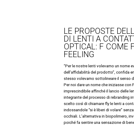
LE PROPOSTE DELL
DI LENTI A CONTAT
OPTICAL: F COME 
FEELING
“Per le nostre lenti volevamo un nome e
dell’affidabilità del prodotto”, confida e
stesso volevamo sottolineare il senso d
Per noi dare un nome che iniziasse con F 
imprescindibile affinché il lancio delle l
integrante del processo di rebranding in
scelto così di chiamare fly le lenti a con
indossandole “si è liberi di volare” senza
occhiali. L’alternativa in biopolimero, in
poiché fa sentire una sensazione di ben