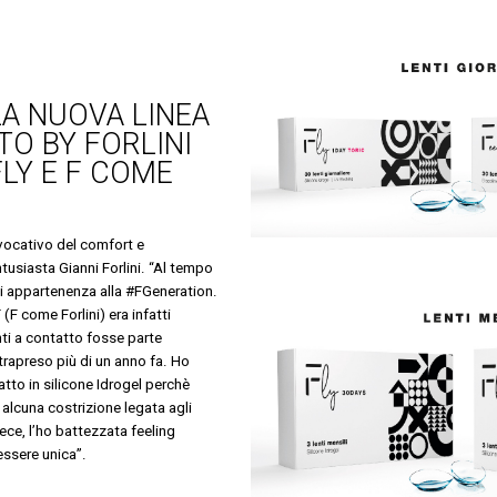
A NUOVA LINEA
TO BY FORLINI
FLY E F COME
vocativo del comfort e
ntusiasta Gianni Forlini. “Al tempo
i appartenenza alla #FGeneration.
(F come Forlini) era infatti
enti a contatto fosse parte
trapreso più di un anno fa. Ho
tatto in silicone Idrogel perchè
 alcuna costrizione legata agli
vece, l’ho battezzata feeling
essere unica”.