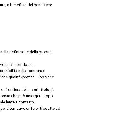
tire, a beneficio del benessere
nella definizione della propria
vo di chi le indossa.
ponibilità nella fornitura e
tiche qualità/prezzo. L’opzione
ova frontiera della contattologia.
ipossia che può insorgere dopo
male lente a contatto.
e, alternative differenti adatte ad