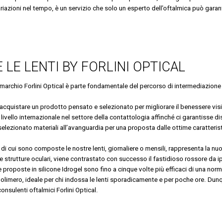
riazioni nel tempo, è un servizio che solo un esperto dell’oftalmica può garan
LE LENTI BY FORLINI OPTICAL
 marchio Forlini Optical è parte fondamentale del percorso di intermediazione 
ca acquistare un prodotto pensato e selezionato per migliorare il benessere visi
 livello internazionale nel settore della contattologia affinché ci garantisse dis
lezionato materiali all’avanguardia per una proposta dalle ottime caratteris
l di cui sono composte le nostre lenti, giornaliere o mensili, rappresenta la nu
e strutture oculari, viene contrastato con successo il fastidioso rossore da 
 le proposte in silicone Idrogel sono fino a cinque volte più efficaci di una nor
olimero, ideale per chi indossa le lenti sporadicamente e per poche ore. Dunqu
nsulenti oftalmici Forlini Optical.