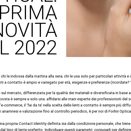
 PRIMA
NOVITÀ
L 2022
 chi le indossa dalla mattina alla sera; chi le usa solo per particolari attività 
i lenti a contatto è ampio e variegato per età, esigenze e preferenze (ricordat
e sul mercato, differenziata per la qualità dei materiali e diversificata in base 
isposta è sempre e solo una: affidarsi alle mani esperte dei professionisti del s
l’e-commerce, il ‘fai da te’ nella scelta delle lenti a contatto è sempre più diffu
i anamnesi e valutazione fino al controllo periodico, è per noi di Forlini Optic
una propria Contact Identity definita sia dalla condizione personale, che tiene
e dal tipo di lente preferito. Individuare questi parametri, coniugarli per definir