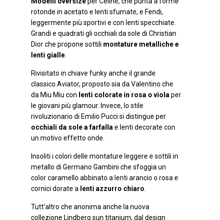
Modelli oversize
per Celine, che punta a forme
rotonde in acetato e lenti sfumate, e Fendi,
leggermente più sportivi e con lenti specchiate.
Grandi e quadrati gli occhiali da sole di Christian
Dior che propone sottili
montature metalliche e
lenti gialle
.
Rivisitato in chiave funky anche il grande
classico Aviator, proposto sia da Valentino che
da Miu Miu con
lenti colorate in rosa o viola
per
le giovani più glamour. Invece, lo stile
rivoluzionario di Emilio Pucci si distingue per
occhiali da sole a farfalla
e lenti decorate con
un motivo effetto onde.
Insoliti i colori delle montature leggere e sottili in
metallo di Germano Gambini che sfoggia un
color caramello abbinato a lenti arancio o rosa e
cornici dorate a
lenti azzurro chiaro
.
Tutt’altro che anonima anche la nuova
collezione Lindberg sun titanium, dal design