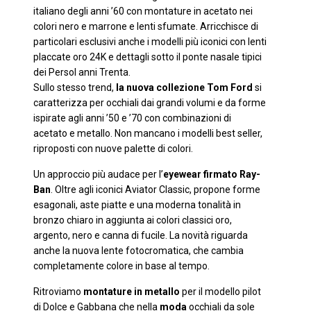
italiano degli anni ’60 con montature in acetato nei
colori nero e marrone e lenti sfumate. Arricchisce di
particolari esclusivi anche i modelli più iconici con lenti
placcate oro 24K e dettagli sotto il ponte nasale tipici
dei Persol anni Trenta.
Sullo stesso trend,
la nuova collezione Tom Ford
si
caratterizza per occhiali dai grandi volumi e da forme
ispirate agli anni ’50 e ’70 con combinazioni di
acetato e metallo. Non mancano i modelli best seller,
riproposti con nuove palette di colori.
Un approccio più audace per l’
eyewear firmato Ray-
Ban
. Oltre agli iconici Aviator Classic, propone forme
esagonali, aste piatte e una moderna tonalità in
bronzo chiaro in aggiunta ai colori classici oro,
argento, nero e canna di fucile. La novità riguarda
anche la nuova lente fotocromatica, che cambia
completamente colore in base al tempo.
Ritroviamo
montature in metallo
per il modello pilot
di Dolce e Gabbana che nella
moda
occhiali da sole