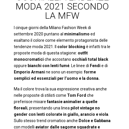
MODA 2021 SECONDO
LA MFW
I cinque giorni della Milano Fashion Week di
settembre 2020 puntano al
minimalismo
ed
esaltano il colore come elemento protagonista delle
tendenze moda 2021. Il
color blocking
è infatti tra le
proposte moda di questa stagione:
outfit
monocromatici
che accostano
occhiali total black
oppure
bianchi con lenti fumé
. Le linee di
Fendi
e di
Emporio Armani
ne sono un esempio:
forme
semplici ed essenziali per l’uomo e la donna.
Ma il colore trova la sua espressione creativa anche
nelle proposte di stilisti come
Tom Ford
che
preferisce mixare
fantasie animalier a quelle
floreali
, presentando una linea
pilot vintage no
gender con lenti colorate in giallo, arancio e viola
.
Sullo stesso trend cromatico anche
Dolce e Gabbana
con modelli
aviator dalle sagome squadrate e