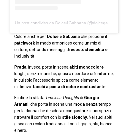
Un post condiviso da Dolce&Gabbana (@dolcegabbana)
in da
Colore anche per
Dolce e Gabbana
che propone il
patchwork
in modo armonioso come un mix di
culture, dettando messaggi di
ecostostenibilità e
inclusività.
Prada
, invece, porta in scena
abiti monocolore
lunghi, senza maniche, quasi a ricordare un’uniforme,
in cui solo l’accessorio spicca come elemento
distintivo:
tacchi a punta di colore contrastante.
E infine la sfilata
Timeless Thoughts
di
Giorgio
Armani
, che porta in scena una
moda senza
tempo
per la donna che desidera riconquistare i suoi spazi e
ritrovare il comfort con lo
stile slouchy
. Nei suoi abiti
gioca con i colori tradizionali: toni di grigio, blu, bianco
e nero.