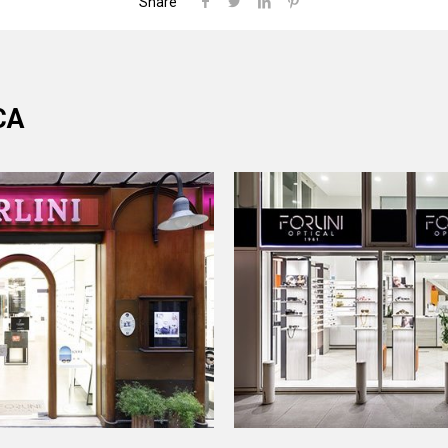
Share
CA