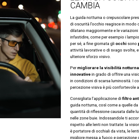
CAMBIA
La guida notturna o crepuscolare prese
di oscurità l’occhio reagisce in modo di
dilatano maggiormente e le variazion
infastidire, come per esempio i lampio
per sé, a fine giornata gli
occhi
sono
attività lavorative o di svago svolte, 
ulteriore sforzo visivo.
Per
migliorare la visibilità notturna
innovative
in grado di offrire una vis
in condizioni di scarsa luminosità. I col
percezione visiva è più confortevole a
Consigliata l’applicazione di
filtro an
guida notturna, così come a quelle da
quantità di riflessione causata dalle lu
nelle zone buie. Indossandole ti accor
rispetto alle lenti non trattate: la visi
è portatore di occhiali da vista, le len
migliore messa a fuoco e percezione d