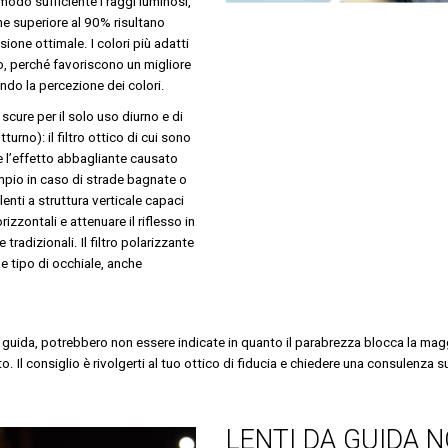
odo sufficiente i raggi luminosi,
e superiore al 90% risultano
ione ottimale. I colori più adatti
gio, perché favoriscono un migliore
ndo la percezione dei colori.
scure per il solo uso diurno e di
turno): il filtro ottico di cui sono
e l’effetto abbagliante causato
sempio in caso di strade bagnate o
lenti a struttura verticale capaci
zzontali e attenuare il riflesso in
tradizionali. Il filtro polarizzante
 tipo di occhiale, anche
a guida, potrebbero non essere indicate in quanto il parabrezza blocca la mag
 Il consiglio è rivolgerti al tuo ottico di fiducia e chiedere una consulenza sull
LENTI DA GUIDA 