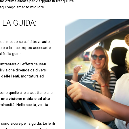
o ottime alleate per viaggiare in tranquillità.
l’equipaggiamento migliore.
 LA GUIDA:
dal mezzo su cui ti trovi: auto,
bero o la luce troppo accecante
 è alla guida.
trastare gli effetti causati
di visione dipende da diversi
delle lenti
, montatura ed
ono quelle che si adattano alle
 una visione nitida e ad alto
inosità. Nella scelta, valuta
 sono sicure per la guida. Le lenti