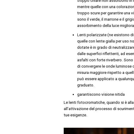
troppo chiare non assorbono in m
mentre quelle con una colorazion
troppo scure per garantire una vis
sono il verde, il marrone e il gri
assorbimento della luce migliora
Lenti polarizzate (ne esistono di 
quelle con lente gialla per uso not
dotate è in grado di neutralizzar
dalle superfici riflettenti, ad e
asfalti con forte riverbero. Sono 
di convergere le onde luminose ori
misura maggiore rispetto a quelle 
può essere applicato a qualunque
graduato.
garantiscono visione nitida
Le lenti fotocromatiche, quando si è all
all’attivazione del processo di scurimento.
tue esigenze.