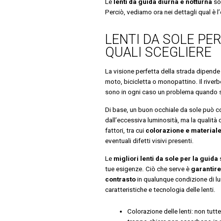
Le
lenti da guida diurna e notturna
son
Perciò, vediamo ora nei dettagli qual è 
LENTI DA SOLE PER
QUALI SCEGLIERE
La visione perfetta della strada dipende 
moto, bicicletta o monopattino. Il river
sono in ogni caso un problema quando si
Di base, un buon occhiale da sole può con
dall’eccessiva luminosità, ma la qualità 
fattori, tra cui
colorazione e materiale 
eventuali difetti visivi presenti.
Le
migliori lenti da sole per la guida
s
tue esigenze. Ciò che serve è
garantire
contrasto
in qualunque condizione di lum
caratteristiche e tecnologia delle lenti.
Colorazione delle lenti: non tutte