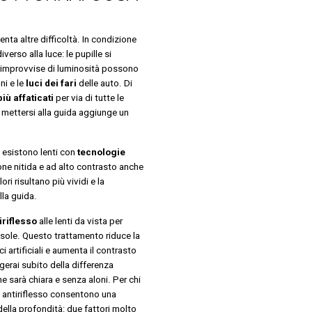
nta altre difficoltà. In condizione
verso alla luce: le pupille si
i improvvise di luminosità possono
ni e le
luci dei fari
delle auto. Di
più affaticati
per via di tutte le
e mettersi alla guida aggiunge un
esistono lenti con
tecnologie
ione nitida e ad alto contrasto anche
ori risultano più vividi e la
lla guida.
tiriflesso
alle lenti da vista per
 sole. Questo trattamento riduce la
ci artificiali e aumenta il contrasto
gerai subito della differenza
one sarà chiara e senza aloni. Per chi
ti antiriflesso consentono una
ella profondità: due fattori molto