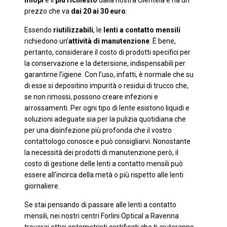
miopi
è il
più richiesto
dalla nostra clientela e ha un
prezzo che va
dai 20 ai 30 euro
.
Essendo
riutilizzabili
, le
lenti a contatto mensili
richiedono un’
attività di manutenzione
. È bene,
pertanto, considerare il costo di prodotti specifici per
la conservazione e la detersione, indispensabili per
garantirne l’igiene. Con l’uso, infatti, è normale che su
di esse si depositino impurità o residui di trucco che,
se non rimossi, possono creare infezioni e
arrossamenti. Per ogni tipo di lente esistono liquidi e
soluzioni adeguate sia per la pulizia quotidiana che
per una disinfezione più profonda che il vostro
contattologo conosce e può consigliarvi. Nonostante
la necessità dei prodotti di manutenzione però, il
costo di gestione delle lenti a contatto mensili può
essere all’incirca della metà o più rispetto alle lenti
giornaliere.
Se stai pensando di passare alle lenti a contatto
mensili, nei nostri centri Forlini Optical a Ravenna