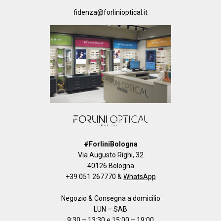
fidenza@forlinioptical.it
#ForliniBologna
Via Augusto Righi, 32
40126 Bologna
+39 051 267770
&
WhatsApp
Negozio & Consegna a domicilio
LUN – SAB
9:30 – 13:30 e 15:00 – 19:00