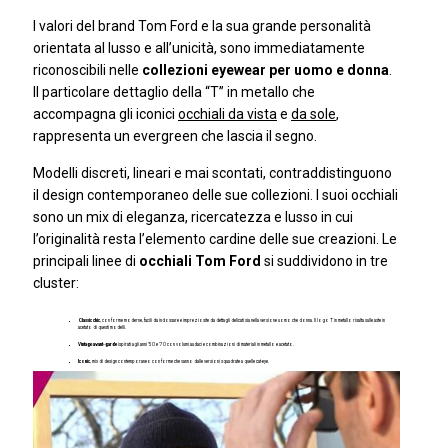
I valori del brand Tom Ford e la sua grande personalità
orientata al lusso e all’unicità, sono immediatamente
riconoscibili nelle
collezioni eyewear per uomo e donna
.
Il particolare dettaglio della “T” in metallo che
accompagna gli iconici
occhiali da vista
e
da sole
,
rappresenta un evergreen che lascia il segno.
Modelli discreti, lineari e mai scontati, contraddistinguono
il design contemporaneo delle sue collezioni. I suoi occhiali
sono un mix di eleganza, ricercatezza e lusso in cui
l’originalità resta l’elemento cardine delle sue creazioni. Le
principali linee di
occhiali Tom Ford
si suddividono in tre
cluster:
Classic chic
, con forme moderne, facili da indossare e impreziosite da dettagli delicati sia nella versione uomo che donna. Il logo T in metallo risalta sulle aste in
acetato di questi modelli.
Vintage avant-garde
ispirati agli anni ’50 e ’70 con volumi audaci e combinazioni di materiali in metallo e acetato.
Iconic
, mix di design contemporaneo con forme che vanno dalle versioni squadrate a quelle cat-eye.