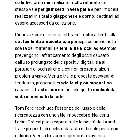
distintivo di un minimalismo molto raffinato. Lo
stesso vale per gli
inserti in vera pelle
e per i modelli
realizzati in
titanio giapponese e corno
, destinati ad
essere accessori da collezione.
L’innovazione continua del brand, molto attento alla
sostenibilità ambientale
, si percepisce anche nella
scelta dei materiali. Le
lenti Blue Block
, ad esempio,
prevengono l’affaticamento degli occhi causato
dall’uso prolungato dei dispositivi digitali, sia ai
portatori di occhiali che a chi non presenta alcun
problema visivo. Mentre tra le proposte eyewear di
tendenza, propone il
modello clip on magnetico
capace di
trasformare
in un solo gesto
occhiali da
vista in occhiali da sole
.
Tom Ford racchiude l’essenza del lusso e della
ricercatezza con uno stile impeccabile. Nei centri
Forlini Optical puoi scoprire tutte le novità del brand
tra le proposte di occhiali da vista e da sole per uomo
e donna. Vieni a trovarci negli store a Ravenna: