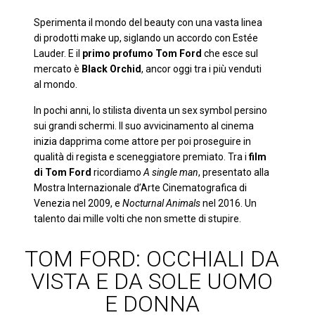
Sperimenta il mondo del beauty con una vasta linea
di prodotti make up, siglando un accordo con Estée
Lauder. E il
primo
profumo Tom Ford
che esce sul
mercato è
Black Orchid
, ancor oggi tra i più venduti
al mondo.
In pochi anni, lo stilista diventa un sex symbol persino
sui grandi schermi. Il suo avvicinamento al cinema
inizia dapprima come attore per poi proseguire in
qualità di regista e sceneggiatore premiato. Tra i
film
di Tom Ford
ricordiamo
A single man
, presentato alla
Mostra Internazionale d’Arte Cinematografica di
Venezia nel 2009, e
Nocturnal Animals
nel 2016. Un
talento dai mille volti che non smette di stupire.
TOM FORD: OCCHIALI DA
VISTA E DA SOLE UOMO
E DONNA