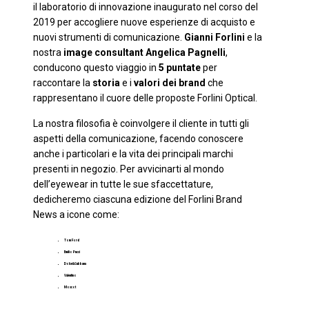
il laboratorio di innovazione inaugurato nel corso del
2019 per accogliere nuove esperienze di acquisto e
nuovi strumenti di comunicazione.
Gianni Forlini
e la
nostra
image consultant
Angelica Pagnelli
,
conducono questo viaggio in
5 puntate
per
raccontare la
storia
e i
valori dei brand
che
rappresentano il cuore delle proposte Forlini Optical.
La nostra filosofia è coinvolgere il cliente in tutti gli
aspetti della comunicazione, facendo conoscere
anche i particolari e la vita dei principali marchi
presenti in negozio. Per avvicinarti al mondo
dell’eyewear in tutte le sue sfaccettature,
dedicheremo ciascuna edizione del Forlini Brand
News a icone come:
Tom Ford
Emilio Pucci
Dolce&Gabbana
Valentino
Moscot